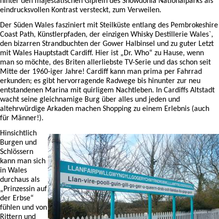
hinter den majestätischen Gipfeln des Snowdonia Nationalparks als
eindrucksvollen Kontrast versteckt, zum Verweilen.
Der Süden Wales fasziniert mit Steilküste entlang des Pembrokeshire
Coast Path, Künstlerpfaden, der einzigen Whisky Destillerie Wales`,
den bizarren Strandbuchten der Gower Halbinsel und zu guter Letzt
mit Wales Hauptstadt Cardiff. Hier ist „Dr. Who“ zu Hause, wenn
man so möchte, des Briten allerliebste TV-Serie und das schon seit
Mitte der 1960-iger Jahre! Cardiff kann man prima per Fahrrad
erkunden; es gibt hervorragende Radwege bis hinunter zur neu
entstandenen Marina mit quirligem Nachtleben. In Cardiffs Altstadt
wacht seine gleichnamige Burg über alles und jeden und
altehrwürdige Arkaden machen Shopping zu einem Erlebnis (auch
für Männer!).
Hinsichtlich
Burgen und
Schlössern
kann man sich
in Wales
durchaus als
„Prinzessin auf
der Erbse“
fühlen und von
Rittern und