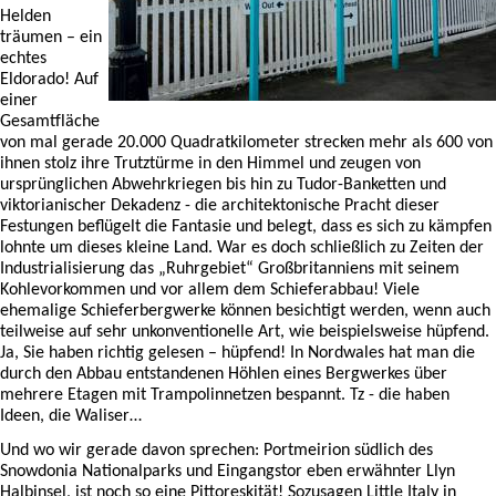
Helden
träumen – ein
echtes
Eldorado! Auf
einer
Gesamtfläche
von mal gerade 20.000 Quadratkilometer strecken mehr als 600 von
ihnen stolz ihre Trutztürme in den Himmel und zeugen von
ursprünglichen Abwehrkriegen bis hin zu Tudor-Banketten und
viktorianischer Dekadenz - die architektonische Pracht dieser
Festungen beflügelt die Fantasie und belegt, dass es sich zu kämpfen
lohnte um dieses kleine Land. War es doch schließlich zu Zeiten der
Industrialisierung das „Ruhrgebiet“ Großbritanniens mit seinem
Kohlevorkommen und vor allem dem Schieferabbau! Viele
ehemalige Schieferbergwerke können besichtigt werden, wenn auch
teilweise auf sehr unkonventionelle Art, wie beispielsweise hüpfend.
Ja, Sie haben richtig gelesen – hüpfend! In Nordwales hat man die
durch den Abbau entstandenen Höhlen eines Bergwerkes über
mehrere Etagen mit Trampolinnetzen bespannt. Tz - die haben
Ideen, die Waliser…
Und wo wir gerade davon sprechen: Portmeirion südlich des
Snowdonia Nationalparks und Eingangstor eben erwähnter Llyn
Halbinsel, ist noch so eine Pittoreskität! Sozusagen Little Italy in