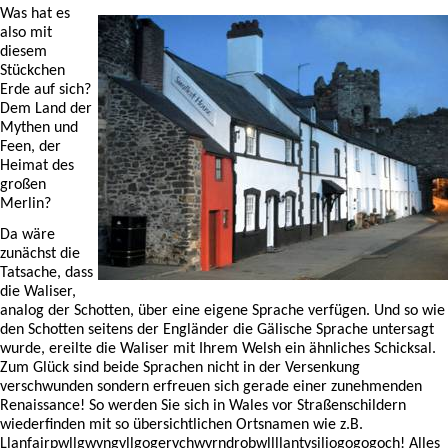
Was hat es
also mit
diesem
Stückchen
Erde auf sich?
Dem Land der
Mythen und
Feen, der
Heimat des
großen
Merlin?
Da wäre
zunächst die
Tatsache, dass
die Waliser,
analog der Schotten, über eine eigene Sprache verfügen. Und so wie
den Schotten seitens der Engländer die Gälische Sprache untersagt
wurde, ereilte die Waliser mit Ihrem Welsh ein ähnliches Schicksal.
Zum Glück sind beide Sprachen nicht in der Versenkung
verschwunden sondern erfreuen sich gerade einer zunehmenden
Renaissance! So werden Sie sich in Wales vor Straßenschildern
wiederfinden mit so übersichtlichen Ortsnamen wie z.B.
Llanfairpwllgwyngyllgogerychwyrndrobwllllantysiliogogogoch! Alles