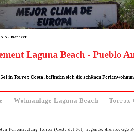
eblo Amanecer
ement Laguna Beach - Pueblo A
Sol in Torrox Costa, befinden sich die schönen Ferienwohnung
e
Wohnanlage Laguna Beach
Torrox-
bten Feriensiedlung Torrox (Costa del Sol) liegende, dreistöckige R