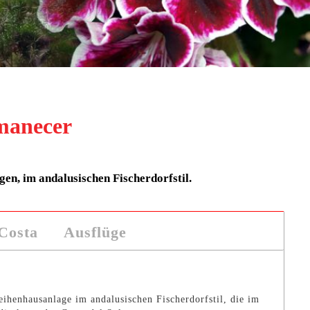
manecer
en, im andalusischen Fischerdorfstil.
Costa
Ausflüge
eihenhausanlage im andalusischen Fischerdorfstil, die im