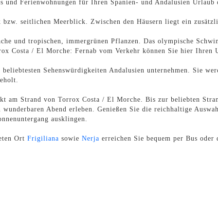
nts und Ferienwohnungen für Ihren Spanien- und Andalusien Urlaub d
bzw. seitlichen Meerblick. Zwischen den Häusern liegt ein zusätzl
äche und tropischen, immergrünen Pflanzen. Das olympische Schw
rox Costa / El Morche: Fernab vom Verkehr können Sie hier Ihren U
 beliebtesten Sehenswürdigkeiten Andalusien unternehmen. Sie wer
eholt.
t am Strand von Torrox Costa / El Morche. Bis zur beliebten Stran
 wunderbaren Abend erleben. Genießen Sie die reichhaltige Auswah
onnenuntergang ausklingen.
eten Ort
Frigiliana
sowie
Nerja
erreichen Sie bequem per Bus oder